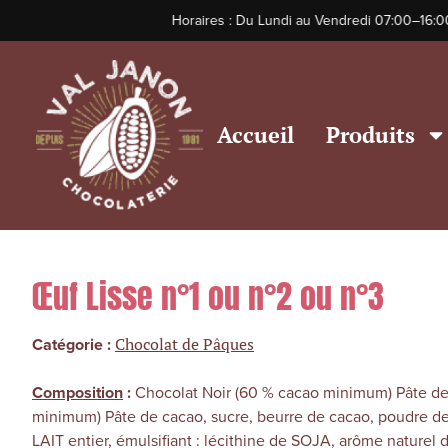
Horaires : Du Lundi au Vendredi 07:00–16:00
Accueil
Produits
Œuf Lisse n°1 ou n°2 ou n°3
Chocolat de Pâques
Catégorie :
Chocolat Noir (60 % cacao minimum) Pâte de c
Composition
:
minimum) Pâte de cacao, sucre, beurre de cacao, poudre de 
LAIT entier, émulsifiant : lécithine de SOJA, arôme naturel d