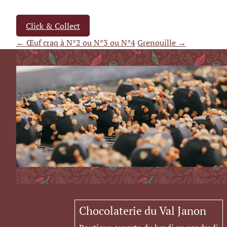
Click & Collect
← Œuf craq à N°2 ou N°3 ou N°4
Grenouille →
Chocolaterie du Val Janon