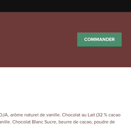
COMMANDER
OJA, arôme naturel de vanille. Chocolat au Lait (32 % cacao
anille. Chocolat Blanc Sucre, beurre de cacao, poudre de