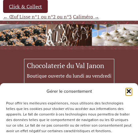
Click & Collect
← Œuf Lisse n°1 ou n°2 ou n°3
Caliméro →
Chocolaterie du Val Janon
Boutique ouverte du lundi au vendredi
de 7h à 18h
Gérer le consentement
samedi 21 mars, 28 mars et 4 avril de
Pour offrir les meilleures expériences, nous utilisons des technologies
de 9h30 à 15h.
telles que les cookies pour stocker et/ou accéder aux informations des
appareils. Le fait de consentir à ces technologies nous permettra de traiter
des données telles que le comportement de navigation ou les ID uniques
75 Rue du Docuteur Louis Destre
sur ce site. Le fait de ne pas consentir ou de retirer son consentement peut
42100 Saint-Etienne
avoir un effet négatif sur certaines caractéristiques et fonctions.