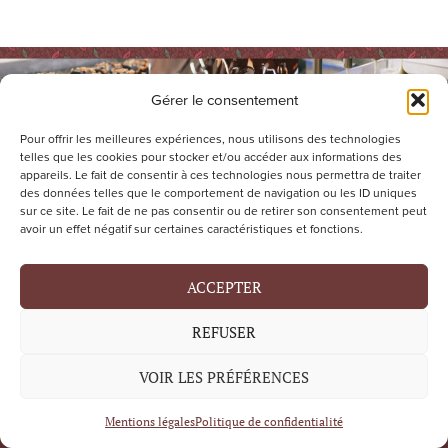
Gérer le consentement
Pour offrir les meilleures expériences, nous utilisons des technologies
telles que les cookies pour stocker et/ou accéder aux informations des
appareils. Le fait de consentir à ces technologies nous permettra de traiter
Chocolaterie du Val Janon
des données telles que le comportement de navigation ou les ID uniques
sur ce site. Le fait de ne pas consentir ou de retirer son consentement peut
Boutique ouverte du lundi au vendredi
avoir un effet négatif sur certaines caractéristiques et fonctions.
de 7h à 18h
ACCEPTER
samedi 21 mars, 28 mars et 4 avril de
de 9h30 à 15h.
REFUSER
VOIR LES PRÉFÉRENCES
75 Rue du Docuteur Louis Destre
42100 Saint-Etienne
Mentions légales
Politique de confidentialité