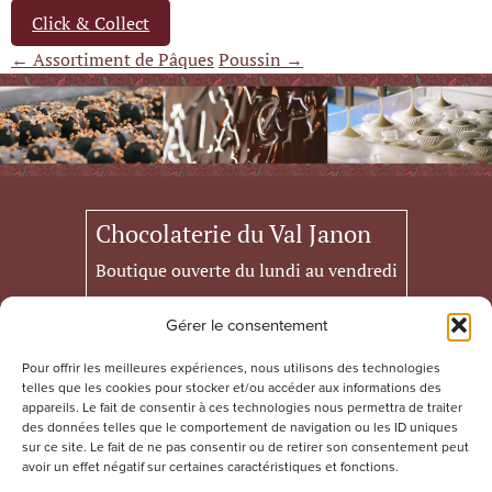
Click & Collect
← Assortiment de Pâques
Poussin →
Chocolaterie du Val Janon
Boutique ouverte du lundi au vendredi
de 7h à 18h
Gérer le consentement
samedi 21 mars, 28 mars et 4 avril de
Pour offrir les meilleures expériences, nous utilisons des technologies
de 9h30 à 15h.
telles que les cookies pour stocker et/ou accéder aux informations des
appareils. Le fait de consentir à ces technologies nous permettra de traiter
des données telles que le comportement de navigation ou les ID uniques
75 Rue du Docuteur Louis Destre
sur ce site. Le fait de ne pas consentir ou de retirer son consentement peut
42100 Saint-Etienne
avoir un effet négatif sur certaines caractéristiques et fonctions.