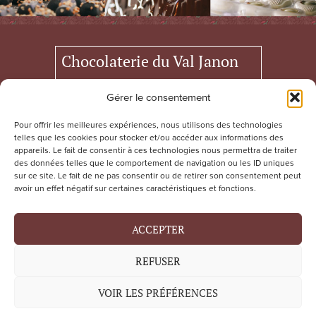
Chocolaterie du Val Janon
Boutique ouverte du lundi au vendredi
Gérer le consentement
de 7h à 18h
Pour offrir les meilleures expériences, nous utilisons des technologies
samedi 21 mars, 28 mars et 4 avril de
telles que les cookies pour stocker et/ou accéder aux informations des
appareils. Le fait de consentir à ces technologies nous permettra de traiter
de 9h30 à 15h.
des données telles que le comportement de navigation ou les ID uniques
sur ce site. Le fait de ne pas consentir ou de retirer son consentement peut
avoir un effet négatif sur certaines caractéristiques et fonctions.
75 Rue du Docuteur Louis Destre
42100 Saint-Etienne
ACCEPTER
Du lundi au vendredi de 7h à 16h
REFUSER
04 77 95 66 40
contact@chocolaterievaljanon.fr
VOIR LES PRÉFÉRENCES