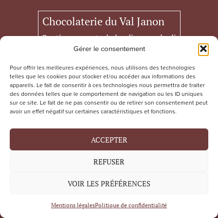
Chocolaterie du Val Janon
Boutique ouverte du lundi au vendredi
Gérer le consentement
de 7h à 18h
Pour offrir les meilleures expériences, nous utilisons des technologies
samedi 21 mars, 28 mars et 4 avril de
telles que les cookies pour stocker et/ou accéder aux informations des
appareils. Le fait de consentir à ces technologies nous permettra de traiter
de 9h30 à 15h.
des données telles que le comportement de navigation ou les ID uniques
sur ce site. Le fait de ne pas consentir ou de retirer son consentement peut
75 Rue du Docuteur Louis Destre
avoir un effet négatif sur certaines caractéristiques et fonctions.
42100 Saint-Etienne
ACCEPTER
Du lundi au vendredi de 7h à 16h
REFUSER
04 77 95 66 40
contact@chocolaterievaljanon.fr
VOIR LES PRÉFÉRENCES
Mentions légales
Politique de confidentialité