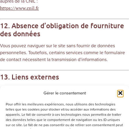
auprès de la CNIL :
https://www.cnil.fr
12. Absence d’obligation de fourniture
des données
Vous pouvez naviguer sur le site sans fournir de données
personnelles. Toutefois, certains services comme le formulaire
de contact nécessitent la transmission d’informations.
13. Liens externes
Le site peut contenir des liens vers d’autres sites internet.
Gérer le consentement
Chocolaterie Val Janon ne peut être tenue responsable de leur
politique de confidentialité ni de leur contenu.
Pour offrir les meilleures expériences, nous utilisons des technologies
telles que les cookies pour stocker et/ou accéder aux informations des
appareils. Le fait de consentir à ces technologies nous permettra de traiter
14. Modification de la politique
des données telles que le comportement de navigation ou les ID uniques
sur ce site. Le fait de ne pas consentir ou de retirer son consentement peut